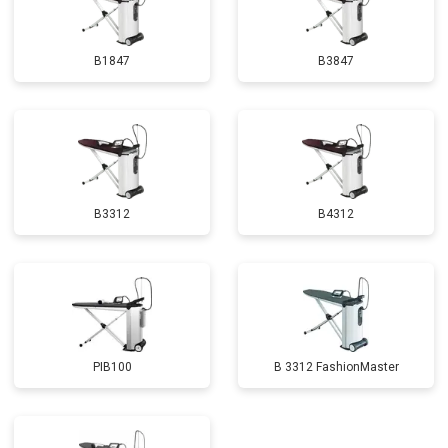
B1847
B3847
B3312
B4312
PIB100
B 3312 FashionMaster