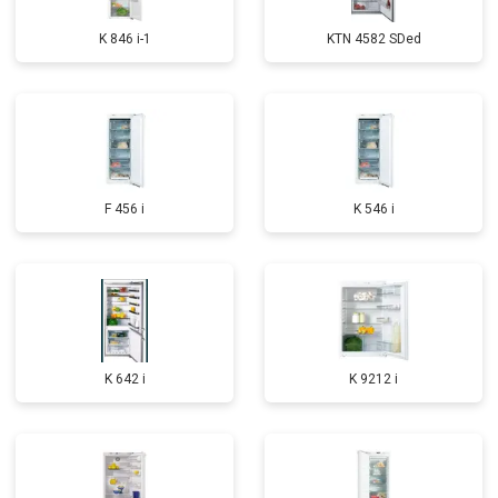
K 846 i-1
KTN 4582 SDed
F 456 i
K 546 i
K 642 i
K 9212 i