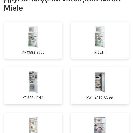
Miele
Замена нагревателя оттайки
от 2300 ₽
Заказать
Замена реле
от 2550 ₽
Заказать
Устранение утечки хладагента
от 1900 ₽
Заказать
KF 8582 Sded
K 621 I
KF 888 i DN-1
KWL 4912 SG ed