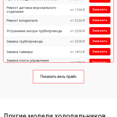
Ремонт датчика морозильного
от 1700 ₽
Заказать
отделения
Ремонт испарителя
от 2250 ₽
Заказать
Устранение засора трубопровода
от 2200 ₽
Заказать
Замена трубопровода
от 3300 ₽
Заказать
Замена таймера
от 1810 ₽
Заказать
Замена платы управления
от 1700 ₽
Заказать
(мат.платы, мейн платы)
Ремонт/замена датчика
от 2550 ₽
Заказать
температуры
Показать весь прайс
Замена термостата
от 1700 ₽
Заказать
Замена дефростера
от 4750 ₽
Заказать
Замена мотор-компрессора
от 3650 ₽
Заказать
Другие модели холодильников
Замена нагревателя испарителя
от 2550 ₽
Заказать