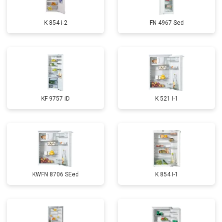
K 854 i-2
FN 4967 Sed
KF 9757 iD
K 521 I-1
KWFN 8706 SEed
K 854 I-1