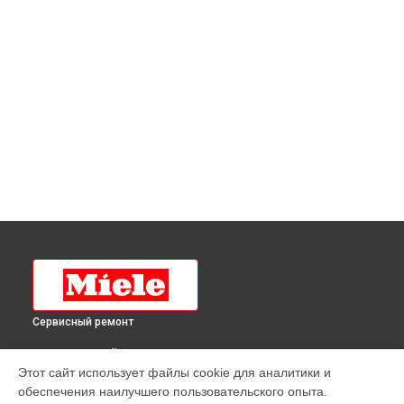
Сервисный ремонт
ВЫБЕРИ СВОЙ ГОРОД
Этот сайт использует файлы cookie для аналитики и
Ремонт кофемашины CM6150 Miele в
Краснодаре
обеспечения наилучшего пользовательского опыта.