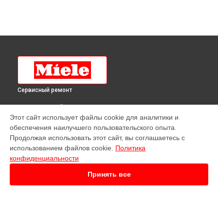
Сервисный ремонт
ВЫБЕРИ СВОЙ ГОРОД
Этот сайт использует файлы cookie для аналитики и
Ремонт посудомоечной машины G 4620 SC Miele в
обеспечения наилучшего пользовательского опыта.
Краснодаре
Продолжая использовать этот сайт, вы соглашаетесь с
Ремонт посудомоечной машины G 4620 SC Miele в
Ростове-
использованием файлов cookie.
Политика
на-Дону
конфиденциальности
Ремонт посудомоечной машины G 4620 SC Miele в
Нижнем
Новгороде
Принять все
Ремонт посудомоечной машины G 4620 SC Miele в
Новосибирске
Ремонт посудомоечной машины G 4620 SC Miele в
Челябинске