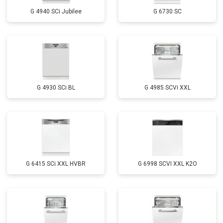
Замена заливного шланга с
от 1100 ₽
Заказать
системой Аквастоп
G 4940 SCi Jubilee
G 6730 SC
Замена заливного шланга
от 850 ₽
Заказать
Диагностика
бесплатно
Заказать
G 4930 SCi BL
G 4985 SCVi XXL
G 6415 SCi XXL HVBR
G 6998 SCVI XXL K2O