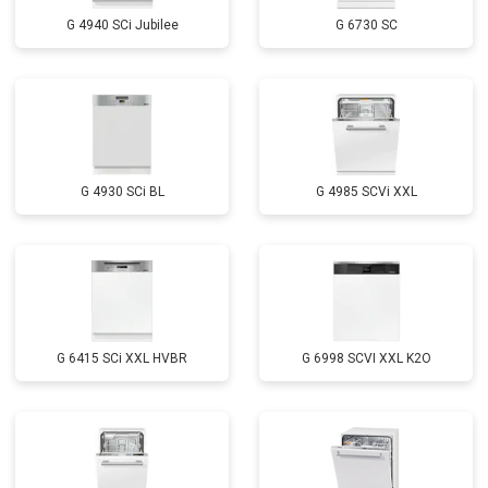
Замена заливного шланга с
от 1100 ₽
Заказать
системой Аквастоп
G 4940 SCi Jubilee
G 6730 SC
Замена заливного шланга
от 850 ₽
Заказать
Диагностика
бесплатно
Заказать
G 4930 SCi BL
G 4985 SCVi XXL
G 6415 SCi XXL HVBR
G 6998 SCVI XXL K2O