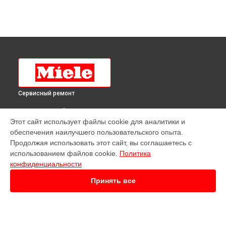
Сервисный ремонт
ВЫБЕРИ СВОЙ ГОРОД
Этот сайт использует файлы cookie для аналитики и
Ремонт посудомоечной машины G 6760 SCVI Miele в
обеспечения наилучшего пользовательского опыта.
Краснодаре
Продолжая использовать этот сайт, вы соглашаетесь с
Ремонт посудомоечной машины G 6760 SCVI Miele в
использованием файлов cookie.
Политика
Ростове-на-Дону
конфиденциальности
Ремонт посудомоечной машины G 6760 SCVI Miele в
Нижнем Новгороде
Принять все
Ремонт посудомоечной машины G 6760 SCVI Miele в
Новосибирске
Ремонт посудомоечной машины G 6760 SCVI Miele в
Челябинске