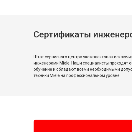
Ремонт или замена петли двери
Ремонт или замена патрубка
Сертификаты инженеро
Ремонт платы управления (восстан
Штат сервисного центра укомплектован исключ
Корпусный ремонт (замена резинок,
инженерами Miele. Наши специалисты проходят о
обучение и обладают всеми необходимыми допу
техники Miele на профессиональном уровне.
Замена крестовины
Замена щёток
Замена амортизаторов