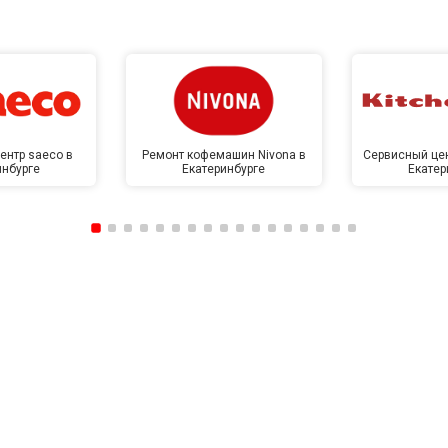
от 70 мин
о
от 60 мин
о
от 100 мин
о
ентр saeco в
Ремонт кофемашин Nivona в
Сервисный цен
инбурге
Екатеринбурге
Екатер
от 50 мин
о
от 110 мин
о
от 50 мин
о
от 80 мин
о