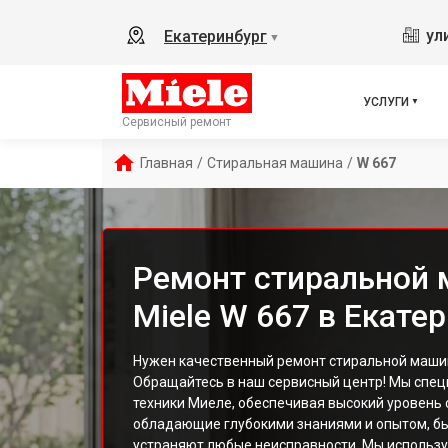
ул
Екатеринбург
▼
УСЛУГИ
Сервисный ремонт
Главная
/
Стиральная машина
/
W 667
Ремонт стиральной
Miele W 667 в Екате
Нужен качественный ремонт стиральной машин
Обращайтесь в наш сервисный центр! Мы спец
техники Миеле, обеспечивая высокий уровень 
обладающие глубокими знаниями и опытом, бы
устраняют любые неисправности. Мы использ