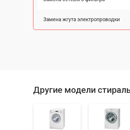
Замена жгута электропроводки
Замена шкива барабана
Замена мотора вентилятора сушки
Замена верхнего противовеса
Другие модели стирал
Замена пружин
Замена шторок барабана