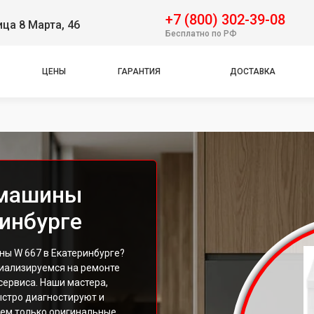
+7 (800) 302-39-08
ица 8 Марта, 46
Бесплатно по РФ
ЦЕНЫ
ГАРАНТИЯ
ДОСТАВКА
 машины
ринбурге
ы W 667 в Екатеринбурге?
иализируемся на ремонте
сервиса. Наши мастера,
стро диагностируют и
уем только оригинальные