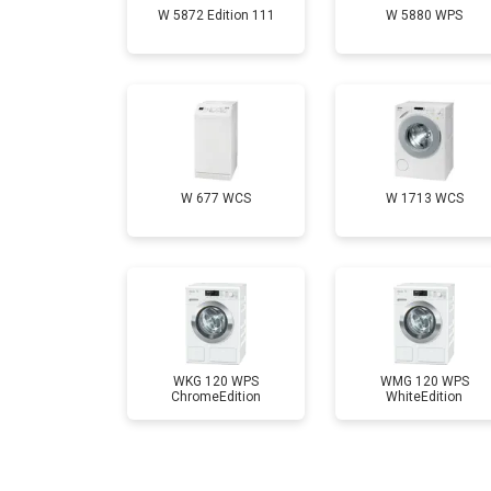
W 5872 Edition 111
W 5880 WPS
Замена селектора программ
Ремонт аквастопа
Замена опоры бака
W 677 WCS
W 1713 WCS
Замена бака
Замена нижнего противовеса
WKG 120 WPS
WMG 120 WPS
ChromeEdition
WhiteEdition
Замена дозатора моющих средств