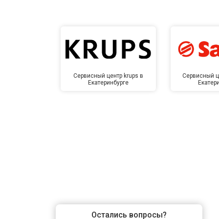
Замена заливного шланга
Замена прессостата
Замена сливного насоса
Сервисный центр krups в
Сервисный ц
Екатеринбурге
Екатер
Замена сливного шланга
Замена циркуляционного насоса
Замена УБЛ
Замена приводного ремня
Остались вопросы?