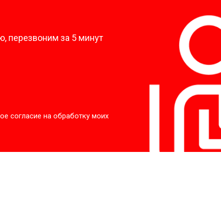
?
от 90 мин
о
, перезвоним за 5 минут
от 70 мин
о
ры
от 70 мин
о
ое согласие на обработку моих
от 50 мин
о
от 100 мин
о
от 60 мин
о