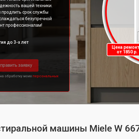
адежность вашей техники.
и продлить срок службы
аслаждаться безупречной
онт профессионалам!
ия до 3-х лет
Цена ремон
от 1850 р.
править заявку
 на обработку моих
персональных
стиральной машины Miele W 66