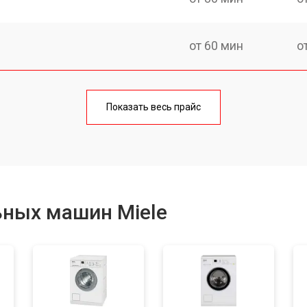
от 60 мин
о
от 100 мин
о
Показать весь прайс
от 70 мин
о
от 120 мин
о
ьных машин Miele
от 80 мин
о
от 100 мин
о